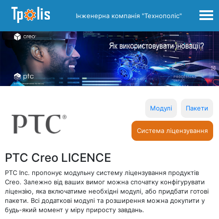
Інженерна компанія "Технополіс"
Модулі
Пакети
Система ліцензування
PTC Creo LICENCE
PTC Inc. пропонує модульну систему ліцензування продуктів
Creo. Залежно від ваших вимог можна спочатку конфігурувати
ліцензію, яка включатиме необхідні модулі, або придбати готові
пакети. Всі додаткові модулі та розширення можна докупити у
будь-який момент у міру приросту завдань.