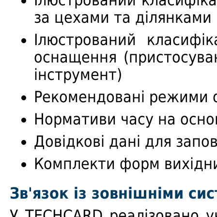
Ілюстрований класифіка
за цехами та ділянками
Ілюстрований класифік
оснащення (пристосува
інструмент)
Рекомендовані режими о
Нормативи часу на основ
Довідкові дані для запо
Комплекти форм вихідни
Зв'язок із зовнішніми си
У TECHCARD реалізовано у